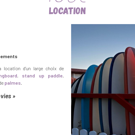
Location
uipements
ocation d’un large choix de
ngboard
,
s
ta
nd up paddle
,
de
palmes
.
vies »