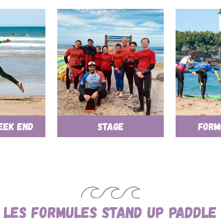
eek end
Stage
Form
Les formules Stand Up Paddle