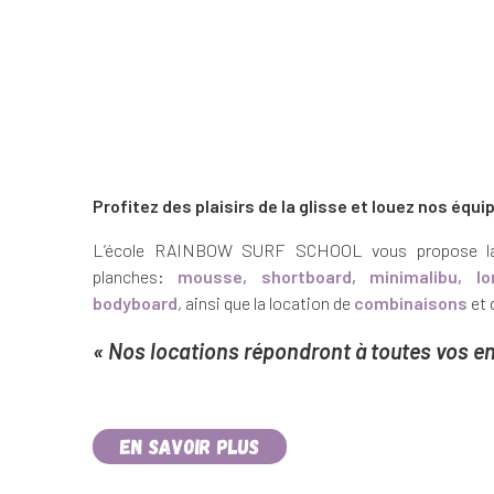
Profitez des plaisirs de la glisse et louez nos éq
L’école RAINBOW SURF SCHOOL vous propose la l
planches:
mousse, shortboard, minimalibu, lo
b
o
dyboard
, ainsi que la location de
combinaisons
et 
« Nos locations répondront à toutes vos en
En savoir plus